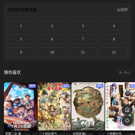
也即将复活……
金牌影院
播放器
排序
1
2
3
4
5
6
7
8
9
10
11
12
猜你喜欢
换一换
蓝光
蓝光
蓝光
蓝
茶啊二中 第...
二十世纪电气...
中国奇谭2
上伊那牡丹，...
5.9
6.8
7.4
(3/10)
(5/13)
(09全)
(12集)