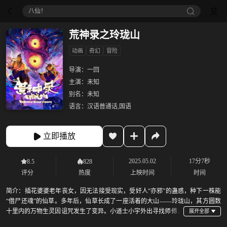
八仙！
荒神录之玲珑山
动画
奇幻
冒险
导演：
一回
主演：
未知
别名：
未知
语言：
汉语普通话,国语
立即播放
2025.05.02
17分7秒
8.5
828
评分
热度
上映时间
时间
简介：
插花婆婆老年丧女，因无法接受现实，受奸人“亦邪”的蛊惑，种下一株能
“借尸还魂”的仙草。多年后，仙草长成了一座活着的大山——玲珑山，其方圆数
十里内的万物生灵因诅咒发生了变异。小道士小宇外出寻找师傅，
途中误入玲珑山，发现了它的秘密，而随着玲珑山的成熟，传说中死去的小女孩